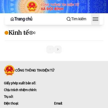
Trang chủ
Tìm kiếm
Toggle
Kinh tế
0
CỔNG THÔNG TIN ĐIỆN TỬ
Giấy phép xuất bản số:
Chịu trách nhiệm chính:
Trụ sở:
Điện thoại:
Email: