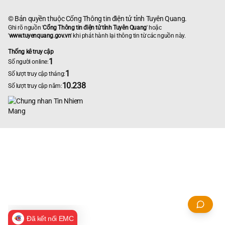
© Bản quyền thuộc Cổng Thông tin điện tử tỉnh Tuyên Quang.
Ghi rõ nguồn '
Cổng Thông tin điện tử tỉnh Tuyên Quang
' hoặc
'
www.tuyenquang.gov.vn
' khi phát hành lại thông tin từ các nguồn này.
Thống kê truy cập
1
Số người online:
1
Số lượt truy cập tháng:
10.238
Số lượt truy cập năm:
Đã kết nối EMC