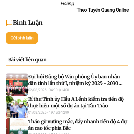
Hoàng
Theo Tuyên Quang Online
Bình Luận
Gửi bình luận
Bài viết liên quan
Đại hội Đảng bộ Văn phòng Ủy ban nhân
dân tỉnh lần thứ I, nhiệm kỳ 2025 - 2030
thành công tốt đẹp
02/08/2025 - 04:39
1400
Bí thư Tỉnh ủy Hầu A Lềnh kiểm tra tiến độ
thực hiện một số dự án tại Tân Trào
01/08/2025 - 19:42
1299
Tháo gỡ vướng mắc, đẩy nhanh tiến độ 4 dự
án cao tốc phía Bắc