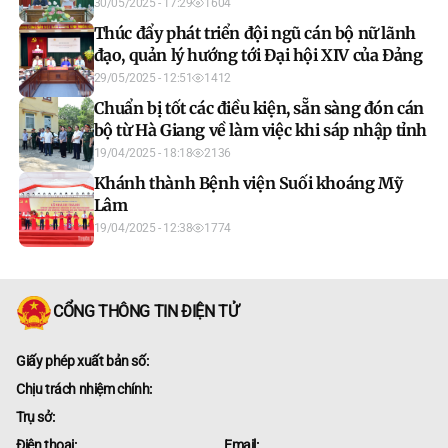
30/05/2025 - 17:29
1604
Thúc đẩy phát triển đội ngũ cán bộ nữ lãnh
đạo, quản lý hướng tới Đại hội XIV của Đảng
29/05/2025 - 12:51
1412
Chuẩn bị tốt các điều kiện, sẵn sàng đón cán
bộ từ Hà Giang về làm việc khi sáp nhập tỉnh
19/04/2025 - 18:18
2136
Khánh thành Bệnh viện Suối khoáng Mỹ
Lâm
19/04/2025 - 12:38
1774
CỔNG THÔNG TIN ĐIỆN TỬ
Giấy phép xuất bản số:
Chịu trách nhiệm chính:
Trụ sở:
Điện thoại:
Email: