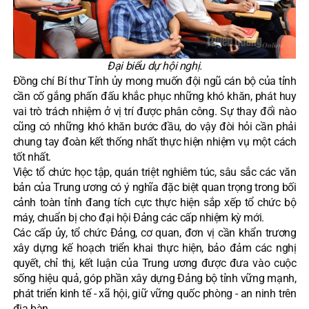
Đại biểu dự hội nghị.
Đồng chí Bí thư Tỉnh ủy mong muốn đội ngũ cán bộ của tỉnh
cần cố gắng phấn đấu khắc phục những khó khăn, phát huy
vai trò trách nhiệm ở vị trí được phân công. Sự thay đổi nào
cũng có những khó khăn bước đầu, do vậy đòi hỏi cần phải
chung tay đoàn kết thống nhất thực hiện nhiệm vụ một cách
tốt nhất.
Việc tổ chức học tập, quán triệt nghiêm túc, sâu sắc các văn
bản của Trung ương có ý nghĩa đặc biệt quan trọng trong bối
cảnh toàn tỉnh đang tích cực thực hiện sắp xếp tổ chức bộ
máy, chuẩn bị cho đại hội Đảng các cấp nhiệm kỳ mới.
Các cấp ủy, tổ chức Đảng, cơ quan, đơn vị cần khẩn trương
xây dựng kế hoạch triển khai thực hiện, bảo đảm các nghị
quyết, chỉ thị, kết luận của Trung ương được đưa vào cuộc
sống hiệu quả, góp phần xây dựng Đảng bộ tỉnh vững mạnh,
phát triển kinh tế - xã hội, giữ vững quốc phòng - an ninh trên
địa bàn.